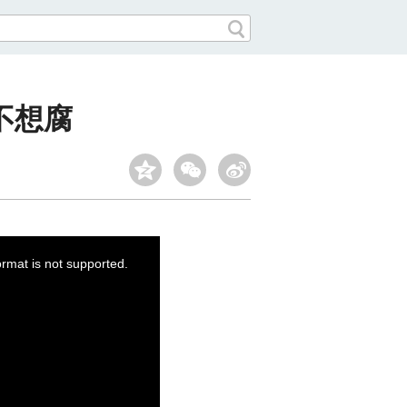
不想腐
ormat is not supported.