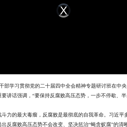
Video
Player
is
loading.
干部学习贯彻党的二十届四中全会精神专题研讨班在中央
重要讲话强调，“要保持反腐败高压态势，一步不停歇、
力的最大毒瘤，反腐败是最彻底的自我革命。习近平多
出反腐败高压态势不会改变、坚决惩治“蝇贪蚁腐”的清