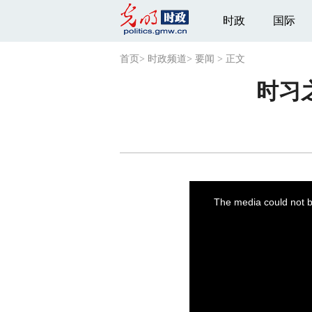
时政
国际
首页
>
时政频道
>
要闻
>
正文
时习
This
is
a
The media could not be
modal
window.