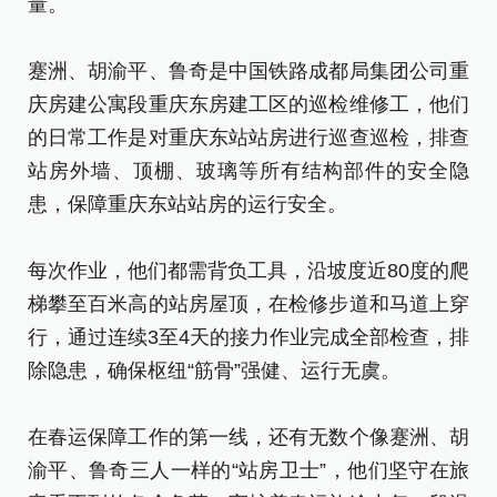
量。
蹇
蹇洲、胡渝平、鲁奇是中国铁路成都局集团公司重
庆
庆房建公寓段重庆东房建工区的巡检维修工，他们
的
的日常工作是对重庆东站站房进行巡查巡检，排查
站
站房外墙、顶棚、玻璃等所有结构部件的安全隐
患
患，保障重庆东站站房的运行安全。
每
每次作业，他们都需背负工具，沿坡度近80度的爬
梯
梯攀至百米高的站房屋顶，在检修步道和马道上穿
行
行，通过连续3至4天的接力作业完成全部检查，排
除
除隐患，确保枢纽“筋骨”强健、运行无虞。
在
在春运保障工作的第一线，还有无数个像蹇洲、胡
渝
渝平、鲁奇三人一样的“站房卫士”，他们坚守在旅
客