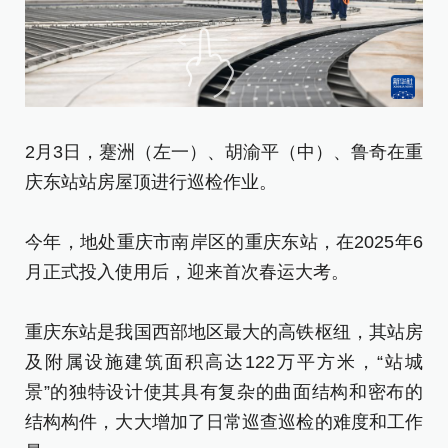
2月3日，蹇洲（左一）、胡渝平（中）、鲁奇在重
2
庆东站站房屋顶进行巡检作业。
今
今年，地处重庆市南岸区的重庆东站，在2025年6
月
月正式投入使用后，迎来首次春运大考。
重
重庆东站是我国西部地区最大的高铁枢纽，其站房
及
及附属设施建筑面积高达122万平方米，“站城
景
景”的独特设计使其具有复杂的曲面结构和密布的
结
结构构件，大大增加了日常巡查巡检的难度和工作
量