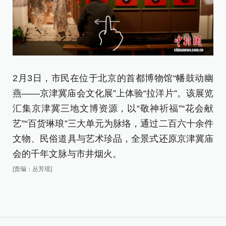
2
2月3日，市民在位于北京的首都博物馆“幡鼓动幽
燕
燕——京津冀庙会文化展”上体验“拉洋片”。该展览
像
汇集京津冀三地文博资源，以“敬神祈福”“花会献
福
艺”“百货琳琅”三大单元为脉络，通过二百六十余件
百
文物、民俗道具与艺术珍品，全景式还原京津冀庙
原
会的千年文脉与市井烟火。
[责
[责编：丛芳瑶]