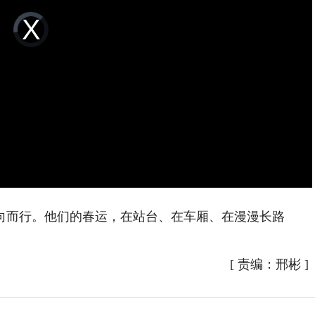
Video
Player
is
loading.
而行。他们的春运，在站台、在车厢、在漫漫长路
[
责编：邢彬
]