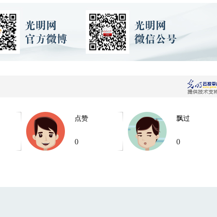
点赞
飘过
0
0