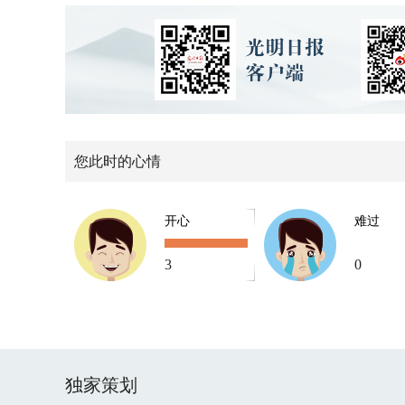
您此时的心情
开心
难过
3
0
独家策划