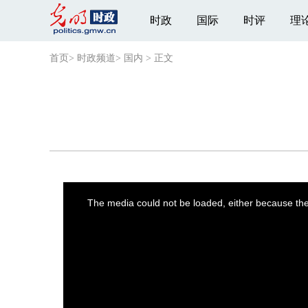
时政
国际
时评
理
首页
>
时政频道
>
国内
>
正文
This
is
a
The media could not be loaded, either because the 
modal
window.