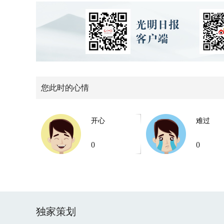
您此时的心情
开心
难过
0
0
独家策划