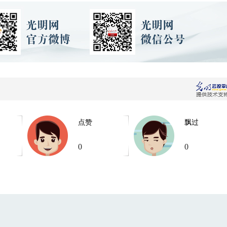
点赞
飘过
0
0