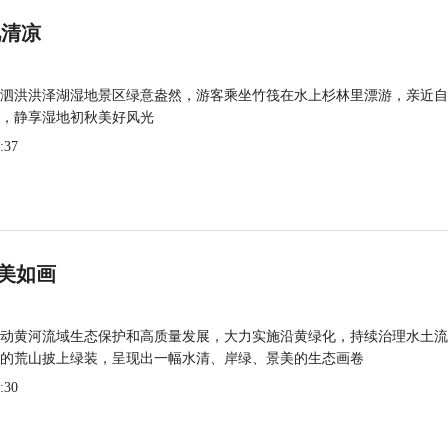
觅清凉
泗洪洪泽湖湿地景区绿意盎然，游客乘坐竹筏在水上杉林里漂游，亲近自
，静享湿地初秋美好风光
:37
美如画
动黄河流域生态保护和高质量发展，大力实施沿黄绿化，持续治理水土流
的荒山披上绿装，呈现出一幅水清、岸绿、景美的生态画卷
:30