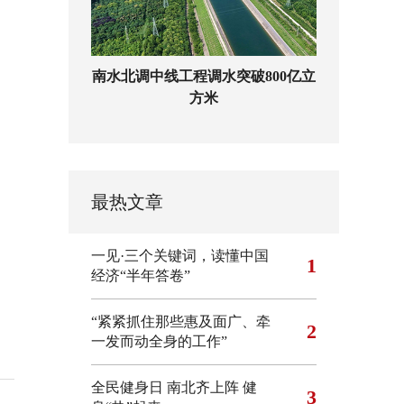
南水北调中线工程调水突破800亿立
方米
最热文章
一见·三个关键词，读懂中国
1
经济“半年答卷”
“紧紧抓住那些惠及面广、牵
2
一发而动全身的工作”
全民健身日 南北齐上阵 健
3