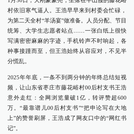
1月30日，天刚蒙蒙亮，坐落在半山腰的藤花峪
村依旧寒气逼人。王浩早早来到村委会忙碌，
为第二天全村“羊汤宴”做准备。人员分配、节目
统筹、大学生志愿者站点……一张白纸上很快
写满密密麻麻的字迹，手机铃声不时响起，各
种事接踵而至，但王浩始终从容应对，不见半
分慌乱。
2025年年底，一条不到两分钟的年终总结短视
频，让山东省枣庄市藤花峪村00后村支书王浩
意外走红：全网浏览量破1亿，转评赞超600
万。“最靠谱儿00后村支书”“把申论写在大地
上”的赞誉刷屏，王浩成了网友口中的“网红书
记”。