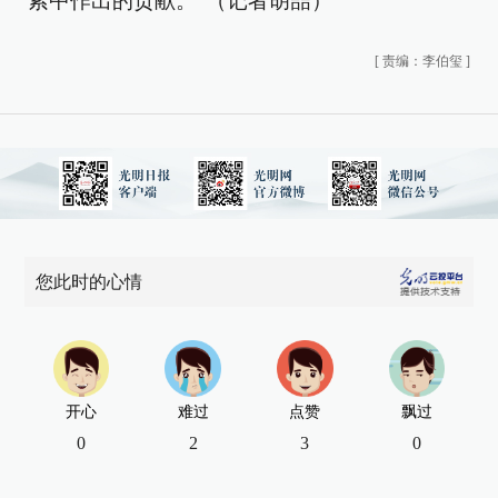
索中作出的贡献。”（记者胡喆）
[
责编：李伯玺
]
您此时的心情
开心
难过
点赞
飘过
0
2
3
0