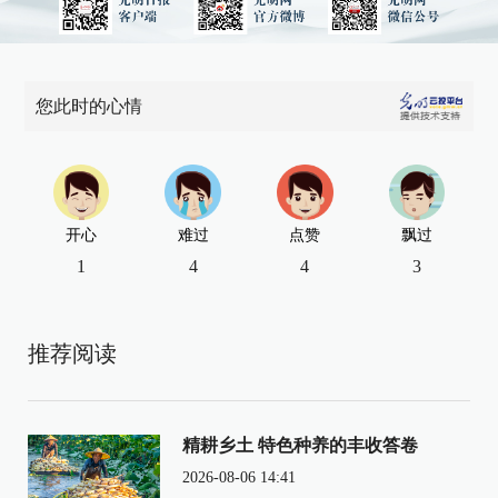
您此时的心情
开心
难过
点赞
飘过
1
4
4
3
推荐阅读
精耕乡土 特色种养的丰收答卷
2026-08-06 14:41