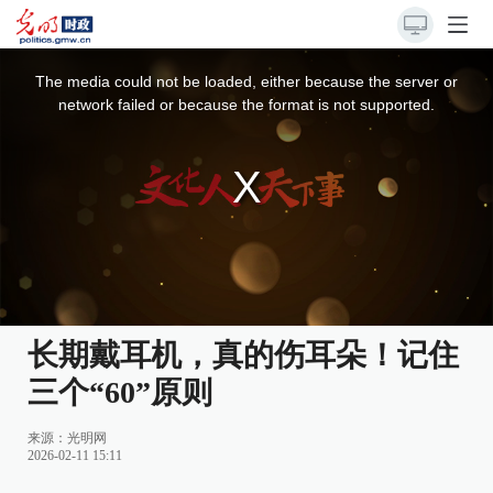
This
is
a
The media could not be loaded, either because the server or
modal
window.
network failed or because the format is not supported.
长期戴耳机，真的伤耳朵！记住
三个“60”原则
来源：光明网
2026-02-11 15:11