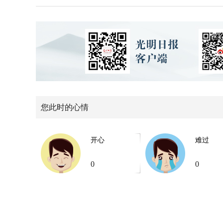
您此时的心情
开心
难过
0
0