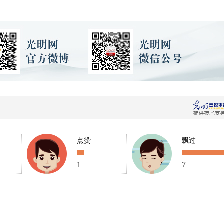
点赞
飘过
1
7