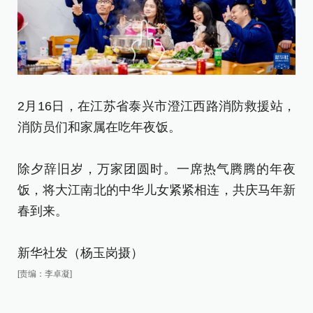
2月16日，在江苏省泰兴市澄江西路消防救援站，
2
消防员们和家属在吃年夜饭。
运
除夕辞旧岁，万家团圆时。一席热气腾腾的年夜
除
饭，将大江南北的中华儿女紧紧相连，共庆马年新
饭
春到来。
春
新华社发（杨玉岗摄）
新
[责编：李卓凝]
[责