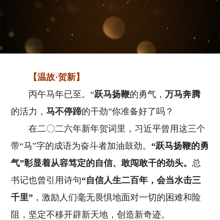
【温故·贺新】
丙午马年已至。“
跃马扬鞭
的勇气，
万马奔腾
的活力，
马不停蹄
的干劲”你准备好了吗？
在二〇二六年新年贺词里，习近平曾用这三个
带“马”字的成语为奋斗者加油鼓劲。
“跃马扬鞭的勇
气”彰显着从容笃定的自信、敢闯敢干的劲头。
总
书记也曾引用诗句
“自信人生二百年，会当水击三
千里”
，激励人们毫无畏惧地面对一切的困难和险
阻，坚定不移开辟新天地，创造新奇迹。