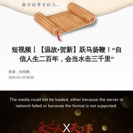
短视频丨【温故•贺新】跃马扬鞭！“自
信人生二百年，会当水击三千里”
来源：
光明网
2026-02-19 08:00
This
is
a
The media could not be loaded, either because the server or
modal
window.
network failed or because the format is not supported.