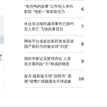
"有共鸣的故事"让年轻人奔向
6
影院
"电影+"激发新活力
休达非法移民越境事件已致约
7
百人死亡
飞地风暴背后
网络平台成多款新药首发渠道
8
国产新药为何被全球"扫货"
我科学家证实胶球存在 人类
9
首次看到由“力”构成的物质
探月:最新版月球"说明书"
观
10
测"猎鹰9"残骸撞击月球迹象