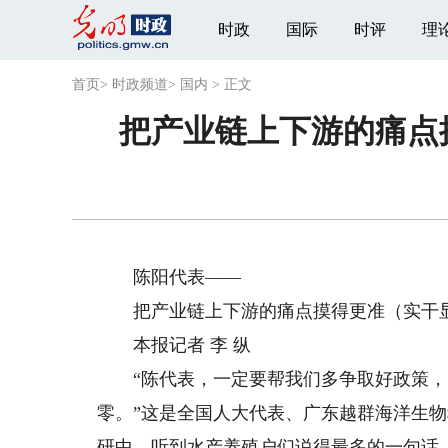
时政
国际
时评
理
首页
>
时政频道
>
国内
>
正文
把产业链上下游的痛点
陈阳代表——
把产业链上下游的痛点摸得更准（实干显担
本报记者 李 纵
“陈代表，一定要帮我们多争取好政策，‘
零。”这是全国人大代表、广东越群海洋生
研中，听到水产养殖户们说得最多的一句话