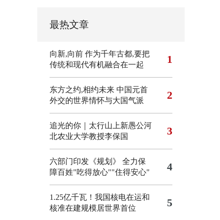
最热文章
向新,向前
作为千年古都,要把
1
传统和现代有机融合在一起
东方之约,相约未来 中国元首
2
外交的世界情怀与大国气派
追光的你｜太行山上新愚公河
3
北农业大学教授李保国
六部门印发《规划》 全力保
4
障百姓"吃得放心""住得安心"
1.25亿千瓦！我国核电在运和
5
核准在建规模居世界首位