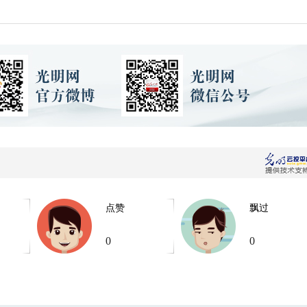
点赞
飘过
0
0