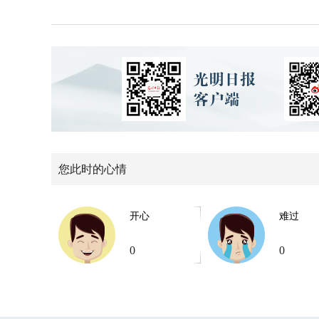
您此时的心情
开心
难过
0
0