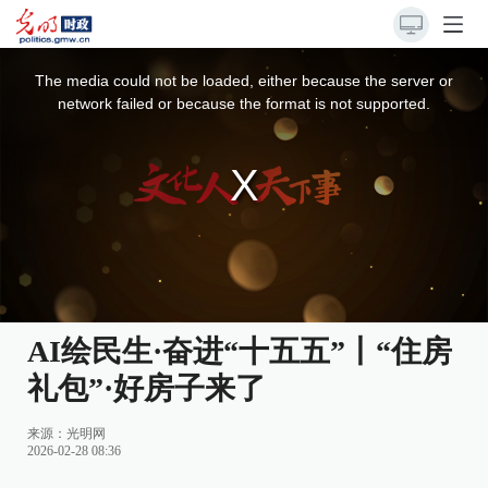
This
is
a
The media could not be loaded, either because the server or
modal
window.
network failed or because the format is not supported.
AI绘民生·奋进“十五五”丨“住房
礼包”·好房子来了
来源：
光明网
2026-02-28 08:36