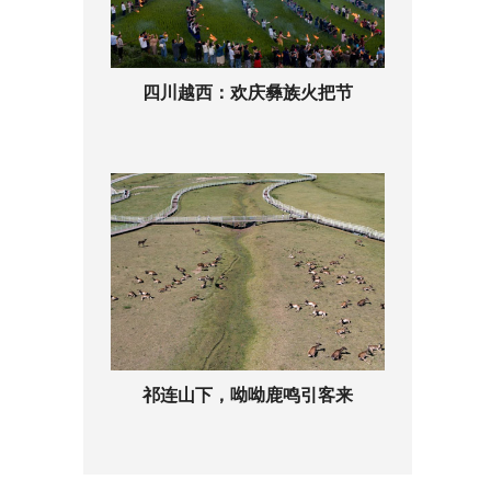
四川越西：欢庆彝族火把节
祁连山下，呦呦鹿鸣引客来