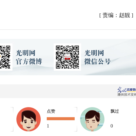
[
责编：赵靓
]
点赞
飘过
1
0