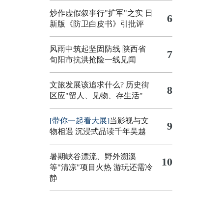
炒作虚假叙事行"扩军"之实
日
6
新版《防卫白皮书》引批评
风雨中筑起坚固防线 陕西省
7
旬阳市抗洪抢险一线见闻
文旅发展该追求什么?
历史街
8
区应"留人、见物、存生活"
[带你一起看大展]
当影视与文
9
物相遇 沉浸式品读千年吴越
暑期峡谷漂流、野外溯溪
10
等"清凉"项目火热 游玩还需冷
静