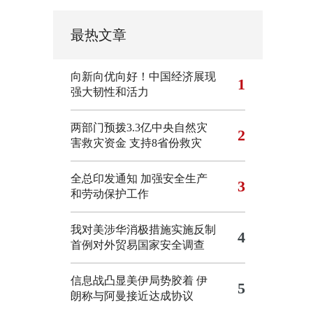
最热文章
向新向优向好！中国经济展现
1
强大韧性和活力
两部门预拨3.3亿中央自然灾
2
害救灾资金 支持8省份救灾
全总印发通知 加强安全生产
3
和劳动保护工作
我对美涉华消极措施实施反制
4
首例对外贸易国家安全调查
信息战凸显美伊局势胶着
伊
5
朗称与阿曼接近达成协议