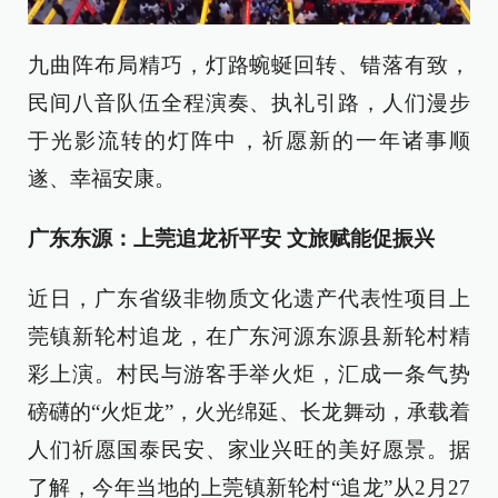
九曲阵布局精巧，灯路蜿蜒回转、错落有致，
民间八音队伍全程演奏、执礼引路，人们漫步
于光影流转的灯阵中，祈愿新的一年诸事顺
遂、幸福安康。
广东东源：上莞追龙祈平安 文旅赋能促振兴
近日，广东省级非物质文化遗产代表性项目上
莞镇新轮村追龙，在广东河源东源县新轮村精
彩上演。村民与游客手举火炬，汇成一条气势
磅礴的“火炬龙”，火光绵延、长龙舞动，承载着
人们祈愿国泰民安、家业兴旺的美好愿景。据
了解，今年当地的上莞镇新轮村“追龙”从2月27