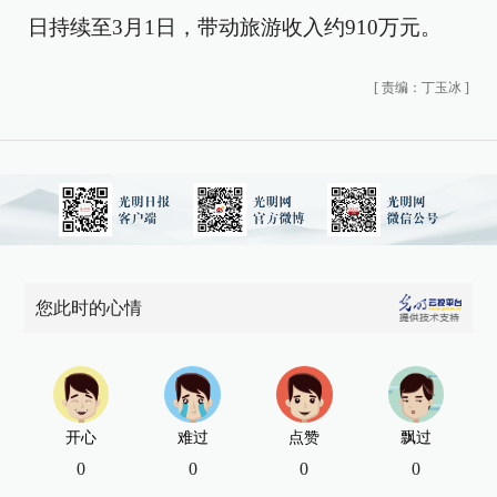
日持续至3月1日，带动旅游收入约910万元。
[
责编：丁玉冰
]
您此时的心情
开心
难过
点赞
飘过
0
0
0
0