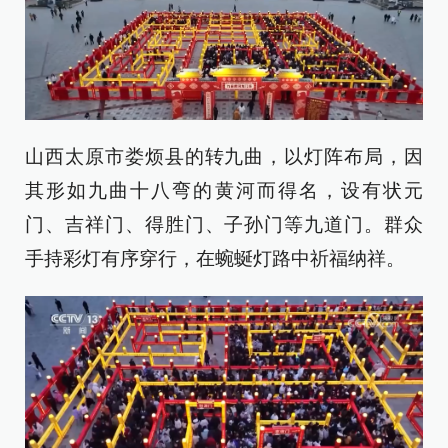
山西太原市娄烦县的转九曲，以灯阵布局，因
其形如九曲十八弯的黄河而得名，设有状元
门、吉祥门、得胜门、子孙门等九道门。群众
手持彩灯有序穿行，在蜿蜒灯路中祈福纳祥。