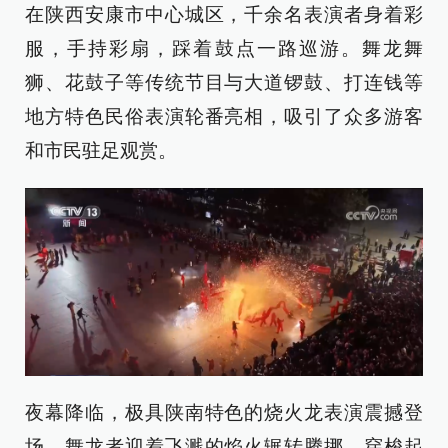
在陕西安康市中心城区，千余名表演者身着彩
服，手持彩扇，踩着鼓点一路巡游。舞龙舞
狮、花鼓子等传统节目与大道锣鼓、打连钱等
地方特色民俗表演轮番亮相，吸引了众多游客
和市民驻足观赏。
夜幕降临，极具陕南特色的烧火龙表演震撼登
场。舞龙者迎着飞溅的焰火辗转腾挪、穿梭起