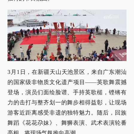
3月1日，在新疆天山天池景区，来自广东潮汕
的国家级非物质文化遗产项目——英歌舞震撼
登场，演员们面绘脸谱、手持英歌槌，铿锵有
力的击打与整齐划一的舞步相得益彰，让现场
游客近距离感受非遗的独特魅力。随后，回族
舞蹈《花花尕妹》、舞狮表演、武术表演轮番
亮相，将现场气氛推向高潮。