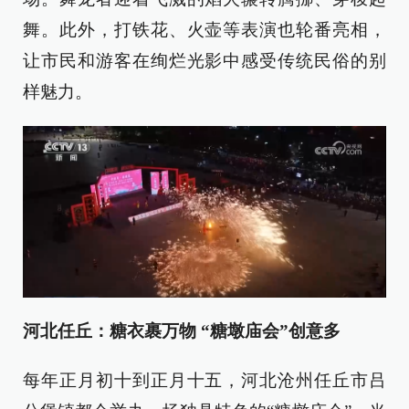
舞。此外，打铁花、火壶等表演也轮番亮相，
让市民和游客在绚烂光影中感受传统民俗的别
样魅力。
河北任丘：糖衣裹万物 “糖墩庙会”创意多
每年正月初十到正月十五，河北沧州任丘市吕