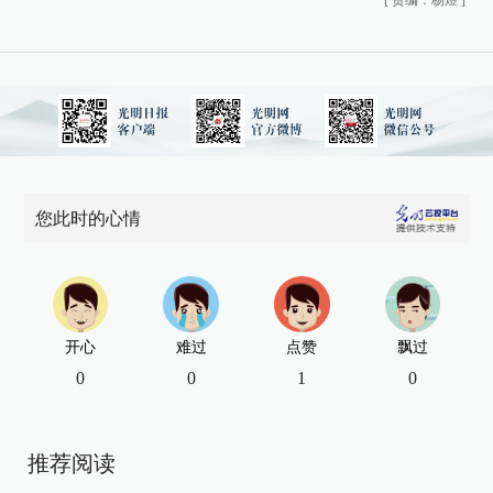
[
责编：杨煜
]
您此时的心情
开心
难过
点赞
飘过
0
0
1
0
推荐阅读