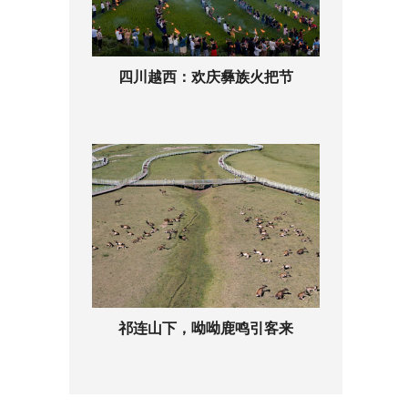
四川越西：欢庆彝族火把节
祁连山下，呦呦鹿鸣引客来