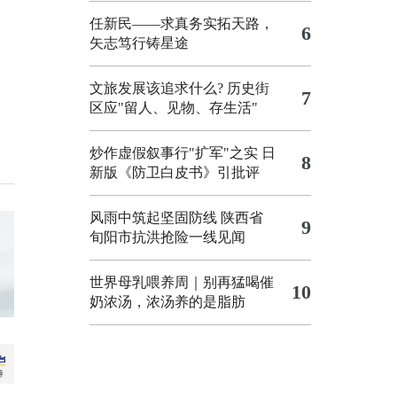
任新民——求真务实拓天路，
6
矢志笃行铸星途
文旅发展该追求什么?
历史街
7
区应"留人、见物、存生活"
炒作虚假叙事行"扩军"之实
日
8
新版《防卫白皮书》引批评
风雨中筑起坚固防线 陕西省
9
旬阳市抗洪抢险一线见闻
世界母乳喂养周｜别再猛喝催
10
奶浓汤，浓汤养的是脂肪