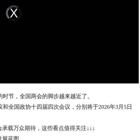
Video
Player
is
loading.
时节，全国两会的脚步越来越近了。
全国政协十四届四次会议，分别将于2026年3月5日
承载万众期待，这些看点值得关注↓↓↓
发展蓝图。