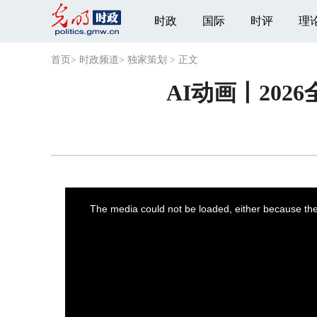
时政
国际
时评
理
首页
>
时政频道
>
独家策划
>
正文
AI动画丨20
This
is
a
The media could not be loaded, either because the 
modal
window.