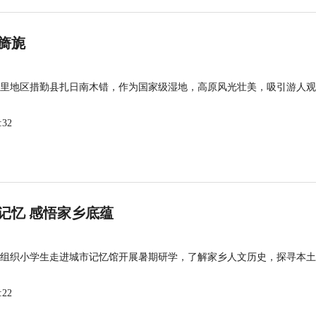
旖旎
里地区措勤县扎日南木错，作为国家级湿地，高原风光壮美，吸引游人观
:32
记忆 感悟家乡底蕴
组织小学生走进城市记忆馆开展暑期研学，了解家乡人文历史，探寻本土
:22