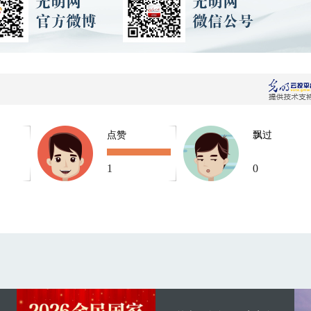
点赞
飘过
1
0