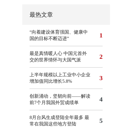
最热文章
“向着建设体育强国、健康中
1
国的目标不断迈进”
最是真情暖人心 中国元首外
2
交的世界情怀与大国气派
上半年规模以上工业中小企业
3
增加值同比增长5.8%
创新涌动，坚韧向前——解读
4
前7个月我国外贸成绩单
8月台风生成登陆全年最多 最
5
常在我国这些地方登陆