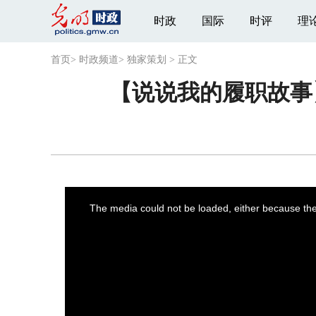
时政
国际
时评
理
首页
>
时政频道
>
独家策划
>
正文
【说说我的履职故事
This
is
a
The media could not be loaded, either because the 
modal
window.