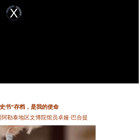
Video
Player
is
loading.
书”存档，是我的使命
勒泰地区文博院馆员卓娅·巴合提