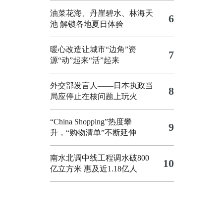
油菜花海、丹崖碧水、林海天
6
池 解锁各地夏日体验
暖心改造让城市“边角”资
7
源“动”起来“活”起来
外交部发言人——日本执政当
8
局应停止在核问题上玩火
“China Shopping”热度攀
9
升，“购物清单”不断延伸
南水北调中线工程调水破800
10
亿立方米 惠及近1.18亿人