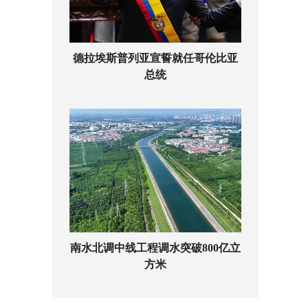
德拉埃斯普列亚宣誓就任哥伦比亚
总统
南水北调中线工程调水突破800亿立
方米