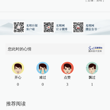
[
责编：袁晴
]
您此时的心情
开心
难过
点赞
飘过
0
0
3
1
推荐阅读