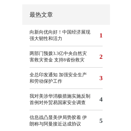
最热文章
向新向优向好！中国经济展现
1
强大韧性和活力
两部门预拨3.3亿中央自然灾
2
害救灾资金 支持8省份救灾
全总印发通知 加强安全生产
3
和劳动保护工作
我对美涉华消极措施实施反制
4
首例对外贸易国家安全调查
信息战凸显美伊局势胶着
伊
5
朗称与阿曼接近达成协议