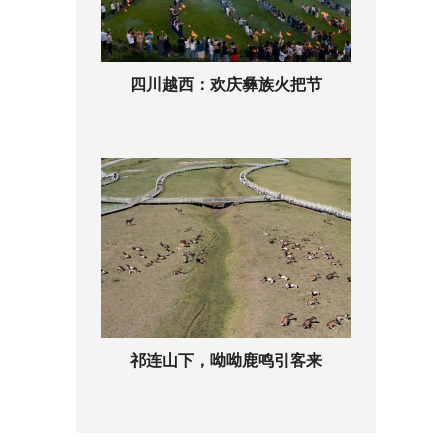
四川越西：欢庆彝族火把节
祁连山下，呦呦鹿鸣引客来