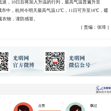
，10日后将加入升温的行列，最高气温普遍升至
城市中，杭州今明天最高气温12℃，11日可升至18℃，暖
减衣物，谨防感冒。
[
责编：张璋
]
点赞
飘过