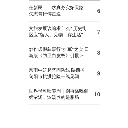
任新民——求真务实拓天路，
6
矢志笃行铸星途
文旅发展该追求什么?
历史街
7
区应"留人、见物、存生活"
炒作虚假叙事行"扩军"之实
日
8
新版《防卫白皮书》引批评
风雨中筑起坚固防线 陕西省
9
旬阳市抗洪抢险一线见闻
世界母乳喂养周｜别再猛喝催
10
奶浓汤，浓汤养的是脂肪