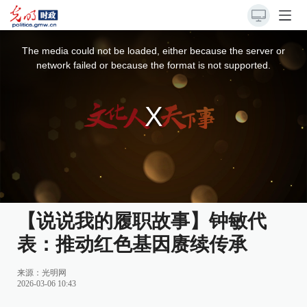
This
is
a
The media could not be loaded, either because the server or
modal
window.
network failed or because the format is not supported.
【说说我的履职故事】钟敏代
表：推动红色基因赓续传承
来源：
光明网
2026-03-06 10:43