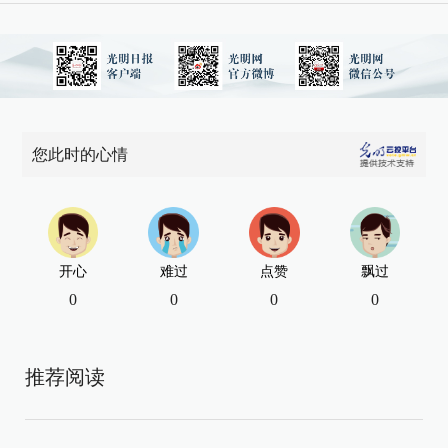
您此时的心情
开心
难过
点赞
飘过
0
0
0
0
推荐阅读