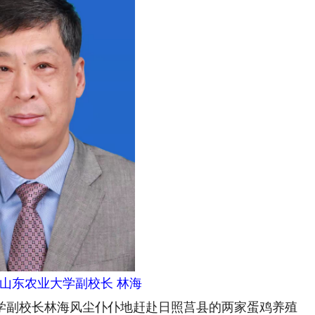
 山东农业大学副校长 林海
副校长林海风尘仆仆地赶赴日照莒县的两家蛋鸡养殖