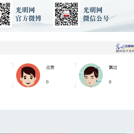
点赞
飘过
0
0