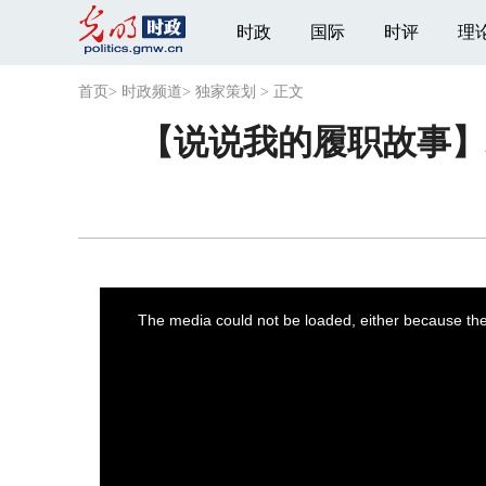
时政
国际
时评
理
首页
>
时政频道
>
独家策划
>
正文
【说说我的履职故事】
This
is
a
The media could not be loaded, either because the 
modal
window.