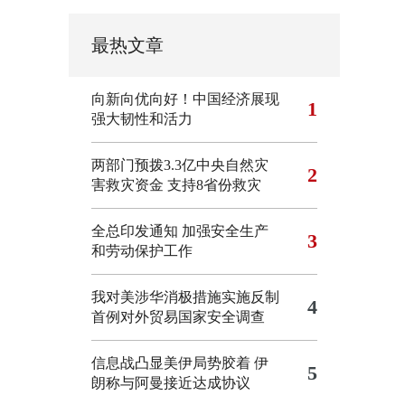
最热文章
向新向优向好！中国经济展现
1
强大韧性和活力
两部门预拨3.3亿中央自然灾
2
害救灾资金 支持8省份救灾
全总印发通知 加强安全生产
3
和劳动保护工作
我对美涉华消极措施实施反制
4
首例对外贸易国家安全调查
信息战凸显美伊局势胶着
伊
5
朗称与阿曼接近达成协议