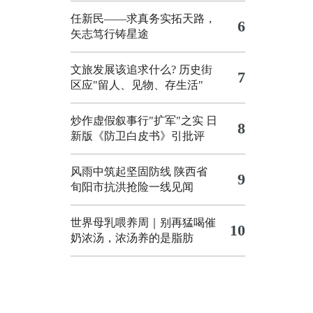
任新民——求真务实拓天路，
6
矢志笃行铸星途
文旅发展该追求什么?
历史街
7
区应"留人、见物、存生活"
炒作虚假叙事行"扩军"之实
日
8
新版《防卫白皮书》引批评
风雨中筑起坚固防线 陕西省
9
旬阳市抗洪抢险一线见闻
世界母乳喂养周｜别再猛喝催
10
奶浓汤，浓汤养的是脂肪