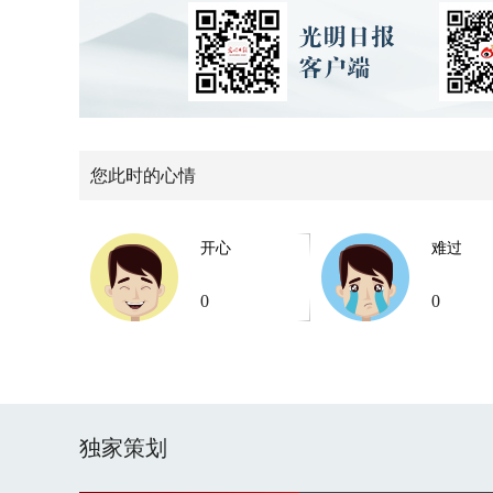
您此时的心情
开心
难过
0
0
独家策划