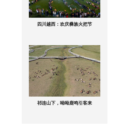
四川越西：欢庆彝族火把节
祁连山下，呦呦鹿鸣引客来