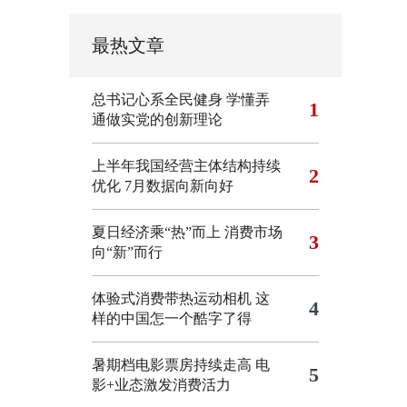
最热文章
总书记心系全民健身
学懂弄
1
通做实党的创新理论
上半年我国经营主体结构持续
2
优化
7月数据向新向好
夏日经济乘“热”而上 消费市场
3
向“新”而行
体验式消费带热运动相机
这
4
样的中国怎一个酷字了得
暑期档电影票房持续走高 电
5
影+业态激发消费活力