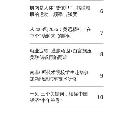
肌肉是人体“硬铠甲”，搞懂增
6
肌的运动、频率与强度
从2008到2026：奥运精神，在
7
每个“动起来”的瞬间
就业疲软+通胀顽固+白宫施压
8
美联储或再陷两难
南非6所技术院校学生赴华参
9
加新能源汽车技术研修
一见·三个关键词，读懂中国
10
经济“半年答卷”