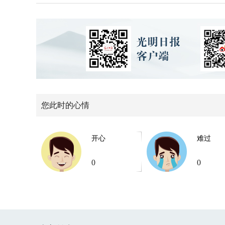
您此时的心情
开心
难过
0
0