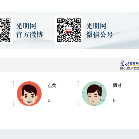
点赞
飘过
0
0