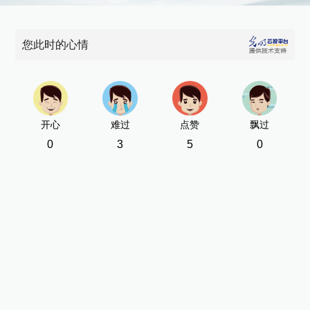
赵
新
您此时的心情
[责
开心
难过
点赞
飘过
0
3
5
0