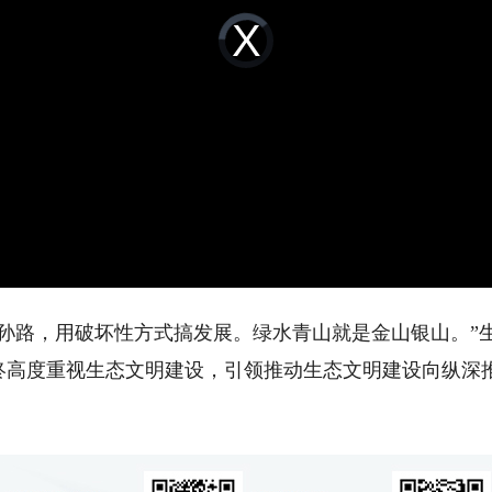
Video
Player
is
loading.
路，用破坏性方式搞发展。绿水青山就是金山银山。”
终高度重视生态文明建设，引领推动生态文明建设向纵深