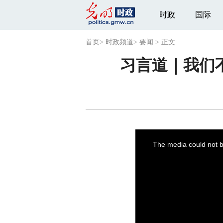
时政
国际
首页
>
时政频道
>
要闻
>
正文
习言道｜我们
This
is
a
The media could not be
modal
window.