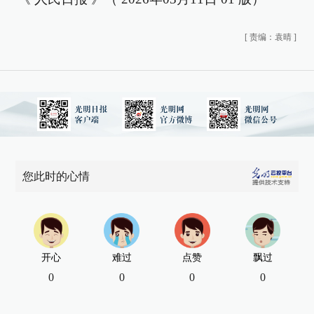
[
责编：袁晴
]
您此时的心情
开心
难过
点赞
飘过
0
0
0
0