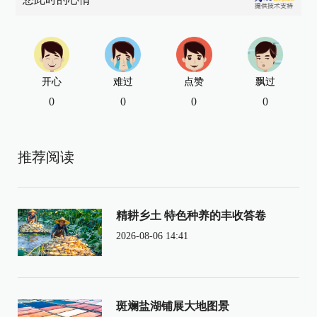
开心
难过
点赞
飘过
0
0
0
0
推荐阅读
精耕乡土 特色种养的丰收答卷
2026-08-06 14:41
斑斓盐湖铺展大地图景