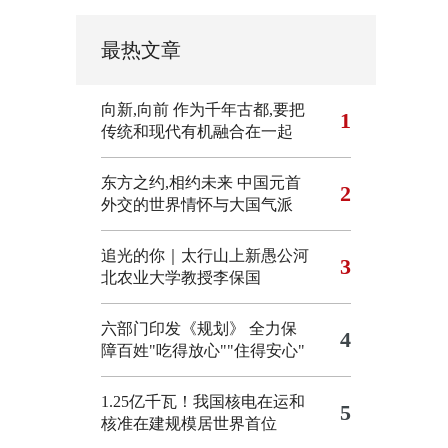
最热文章
向新,向前
作为千年古都,要把
1
传统和现代有机融合在一起
东方之约,相约未来 中国元首
2
外交的世界情怀与大国气派
追光的你｜太行山上新愚公河
3
北农业大学教授李保国
六部门印发《规划》 全力保
4
障百姓"吃得放心""住得安心"
1.25亿千瓦！我国核电在运和
5
核准在建规模居世界首位