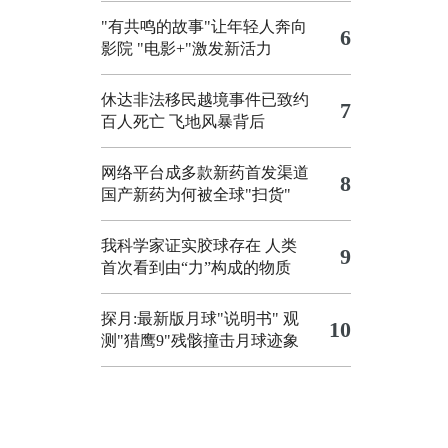
"有共鸣的故事"让年轻人奔向
6
影院
"电影+"激发新活力
休达非法移民越境事件已致约
7
百人死亡
飞地风暴背后
网络平台成多款新药首发渠道
8
国产新药为何被全球"扫货"
我科学家证实胶球存在 人类
9
首次看到由“力”构成的物质
探月:最新版月球"说明书"
观
10
测"猎鹰9"残骸撞击月球迹象