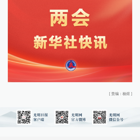
[
责编：杨煜
]