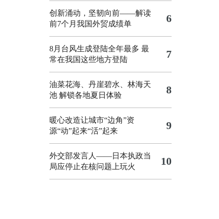
创新涌动，坚韧向前——解读
6
前7个月我国外贸成绩单
8月台风生成登陆全年最多 最
7
常在我国这些地方登陆
油菜花海、丹崖碧水、林海天
8
池 解锁各地夏日体验
暖心改造让城市“边角”资
9
源“动”起来“活”起来
外交部发言人——日本执政当
10
局应停止在核问题上玩火