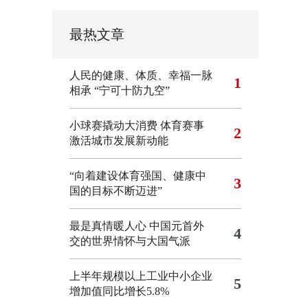
最热文章
人民的健康、体质、幸福一脉
1
相承
“宁可十防九空”
小球赛撬动大消费 体育赛事
2
激活城市发展新动能
“向着建设体育强国、健康中
3
国的目标不断迈进”
最是真情暖人心 中国元首外
4
交的世界情怀与大国气派
上半年规模以上工业中小企业
5
增加值同比增长5.8%