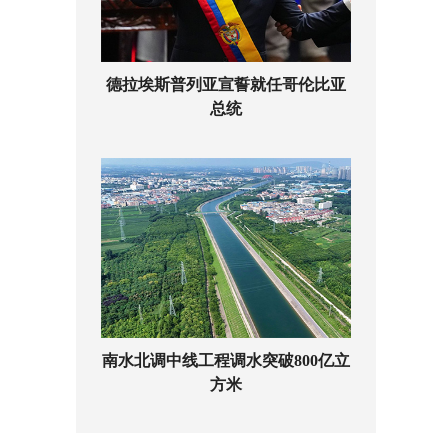
德拉埃斯普列亚宣誓就任哥伦比亚
总统
南水北调中线工程调水突破800亿立
方米