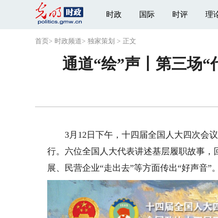
时政
国际
时评
理
首页
>
时政频道
>
独家策划
>
正文
通道“绘”声丨第三场
3月12日下午，十四届全国人大四次会议
行。六位全国人大代表讲述基层履职故事，
展、民营企业“走出去”等方面传出“好声音”