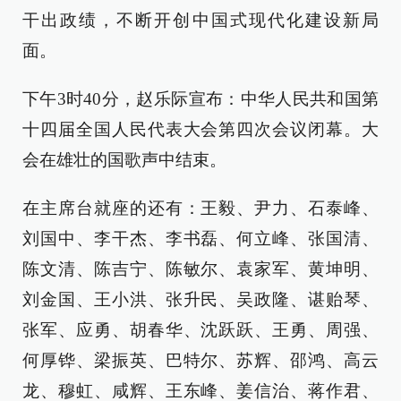
干出政绩，不断开创中国式现代化建设新局
面。
下午3时40分，赵乐际宣布：中华人民共和国第
十四届全国人民代表大会第四次会议闭幕。大
会在雄壮的国歌声中结束。
在主席台就座的还有：王毅、尹力、石泰峰、
刘国中、李干杰、李书磊、何立峰、张国清、
陈文清、陈吉宁、陈敏尔、袁家军、黄坤明、
刘金国、王小洪、张升民、吴政隆、谌贻琴、
张军、应勇、胡春华、沈跃跃、王勇、周强、
何厚铧、梁振英、巴特尔、苏辉、邵鸿、高云
龙、穆虹、咸辉、王东峰、姜信治、蒋作君、