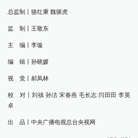
总监制丨骆红秉 魏驱虎
监 制丨王敬东
主 编丨李璇
编 辑丨孙晓媛
视 觉丨郝凤林
校 对丨刘禛 孙洁 宋春燕 毛长志 闫田田 李英
卓
出 品丨中央广播电视总台央视网