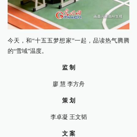
今天，和“十五五梦想家”一起，品读热气腾腾
的“雪域”温度。
监 制
廖 慧 李方舟
策 划
李卓凝 王文韬
文 案