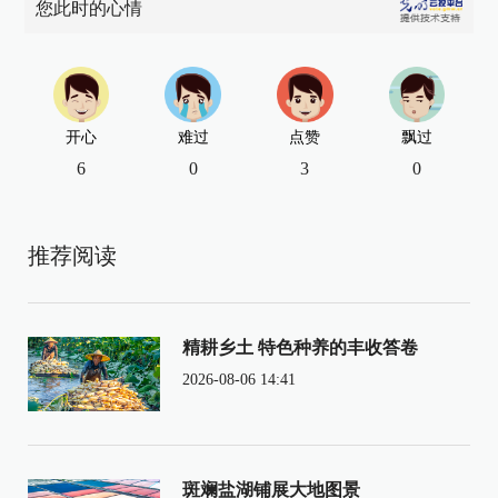
您此时的心情
开心
难过
点赞
飘过
6
0
3
0
推荐阅读
精耕乡土 特色种养的丰收答卷
2026-08-06 14:41
斑斓盐湖铺展大地图景