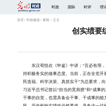
时政
国际
时评
理
首页
>
时政频道
>
要闻
>
正文
创实绩要
东汉荀悦在《申鉴》中讲：“言必有用，术
持积极务实的做事态度。当前，正在全党开
民造福、科学决策、真抓实干”为总要求，
习近平总书记曾以“担当的宽肩膀”和“成事
干事的自觉，也需具备会干事、干成事的能
民、历史检验实绩的必然要求。具备这一过