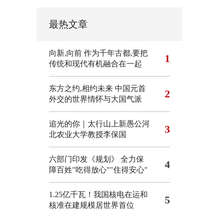
最热文章
向新,向前
作为千年古都,要把
1
传统和现代有机融合在一起
东方之约,相约未来 中国元首
2
外交的世界情怀与大国气派
追光的你｜太行山上新愚公河
3
北农业大学教授李保国
六部门印发《规划》 全力保
4
障百姓"吃得放心""住得安心"
1.25亿千瓦！我国核电在运和
5
核准在建规模居世界首位