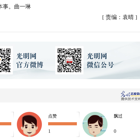
本事。曲一琳
[
责编：袁晴
]
点赞
飘过
1
0