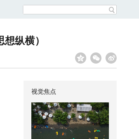
思想纵横）
视觉焦点