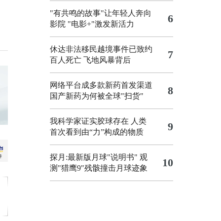
"有共鸣的故事"让年轻人奔向
6
影院
"电影+"激发新活力
休达非法移民越境事件已致约
7
百人死亡
飞地风暴背后
网络平台成多款新药首发渠道
8
国产新药为何被全球"扫货"
我科学家证实胶球存在 人类
9
首次看到由“力”构成的物质
探月:最新版月球"说明书"
观
10
测"猎鹰9"残骸撞击月球迹象