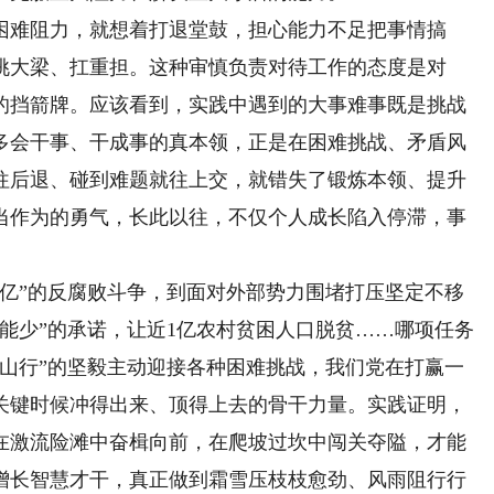
难阻力，就想着打退堂鼓，担心能力不足把事情搞
挑大梁、扛重担。这种审慎负责对待工作的态度是对
的挡箭牌。应该看到，实践中遇到的大事难事既是挑战
多会干事、干成事的真本领，正是在困难挑战、矛盾风
往后退、碰到难题就往上交，就错失了锻炼本领、提升
当作为的勇气，长此以往，不仅个人成长陷入停滞，事
”的反腐败斗争，到面对外部势力围堵打压坚定不移
能少”的承诺，让近1亿农村贫困人口脱贫……哪项任务
虎山行”的坚毅主动迎接各种困难挑战，我们党在打赢一
关键时候冲得出来、顶得上去的骨干力量。实践证明，
在激流险滩中奋楫向前，在爬坡过坎中闯关夺隘，才能
增长智慧才干，真正做到霜雪压枝枝愈劲、风雨阻行行