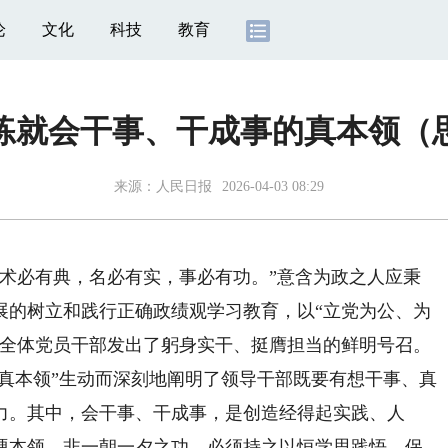
论
文化
科技
教育
练就会干事、干成事的真本领（
来源：
人民日报
2026-04-03 08:29
必有典，名必有实，事必有功。”意含为政之人应秉
展的树立和践行正确政绩观学习教育，以“立党为公、为
向全体党员干部发出了躬身实干、挺膺担当的鲜明号召。
的真本领”生动而深刻地阐明了领导干部既要有想干事、真
力。其中，会干事、干成事，是创造经得起实践、人
硬本领，非一朝一夕之功，必须持之以恒学思践悟，保