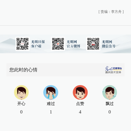
[
责编：李方舟
]
您此时的心情
开心
难过
点赞
飘过
0
1
4
0