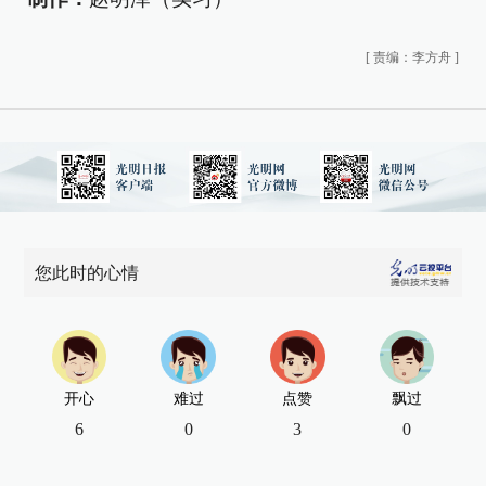
[
责编：李方舟
]
您此时的心情
开心
难过
点赞
飘过
6
0
3
0