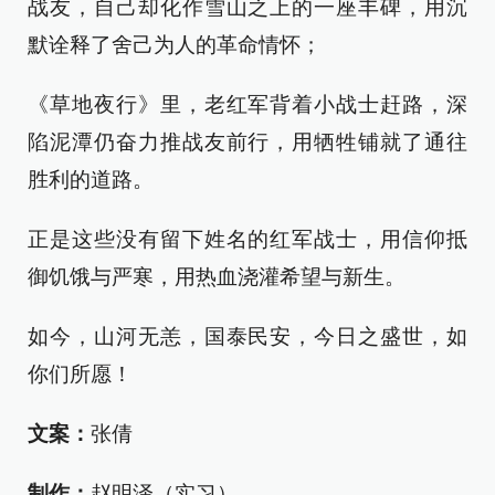
战友，自己却化作雪山之上的一座丰碑，用沉
默诠释了舍己为人的革命情怀；
《草地夜行》里，老红军背着小战士赶路，深
陷泥潭仍奋力推战友前行，用牺牲铺就了通往
胜利的道路。
正是这些没有留下姓名的红军战士，用信仰抵
御饥饿与严寒，用热血浇灌希望与新生。
如今，山河无恙，国泰民安，今日之盛世，如
你们所愿！
文案：
张倩
制作：
赵明泽（实习）