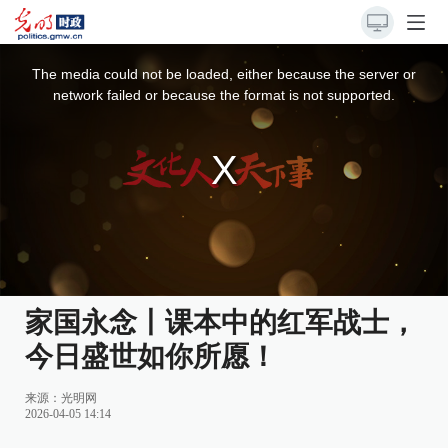
This
is
a
The media could not be loaded, either because the server or
modal
window.
network failed or because the format is not supported.
家国永念丨课本中的红军战士，
今日盛世如你所愿！
来源：
光明网
2026-04-05 14:14