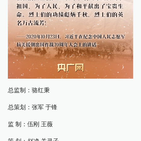
总监制：骆红秉
总策划：张军 于锋
监 制：伍刚 王薇