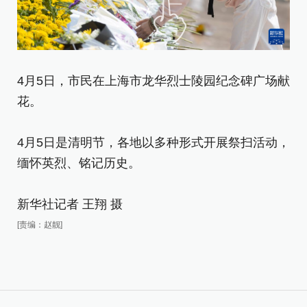
4月5日，市民在上海市龙华烈士陵园纪念碑广场献
4
花。
缅
4月5日是清明节，各地以多种形式开展祭扫活动，
4
缅怀英烈、铭记历史。
缅
新华社记者 王翔 摄
新
[责编：赵靓]
[责