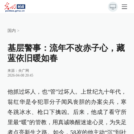
国内
>
基层警事：流年不改赤子心，藏
蓝依旧暖如春
来源：
央广网
2026-04-08 20:45
他抓过坏人，也“管”过坏人。上世纪九十年代，
翁红华是令犯罪分子闻风丧胆的办案尖兵，寒
冬跳冰水、枪口下擒凶。后来，他成了看守所
里最“暖”的管教，用真诚唤醒迷途心灵，为失足
者点亮新生之路。如今，58岁的他主动“沉”到社