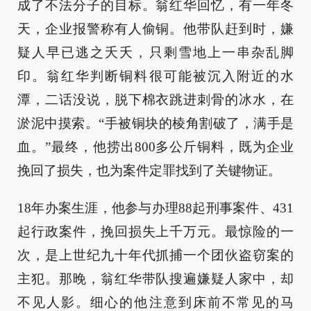
成了不法分子的目标。翁红华回忆，有一年冬
天，企业报警称有人偷铜。他带队赶到时，嫌
疑人早已逃之夭夭，只剩雪地上一串杂乱脚
印。翁红华判断铜料很可能被沉入附近的水
潭，二话没说，脱下棉衣跳进刺骨的冰水，在
淤泥中摸索。“手被铜块的棱角割破了，满手是
血。”最终，他捞出800多公斤铜料，既为企业
挽回了损失，也为案件定罪找到了关键物证。
18年办案生涯，他参与办理88起刑事案件、431
起行政案件，挽回损失上千万元。最惊险的一
次，是上世纪九十年代抓捕一个团伙盗窃案的
主犯。那晚，翁红华带队搜遍嫌疑人家中，却
不见人影。细心的他注意到床前不常见的马