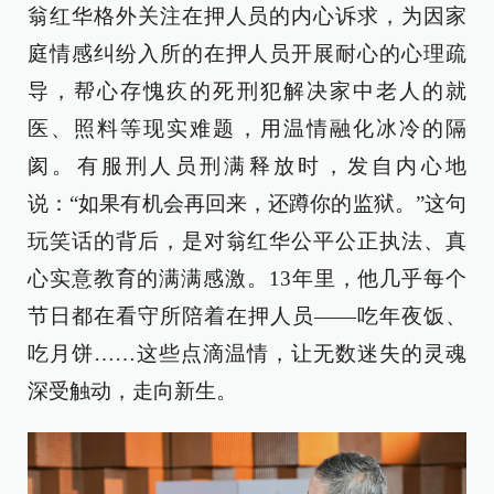
翁红华格外关注在押人员的内心诉求，为因家
庭情感纠纷入所的在押人员开展耐心的心理疏
导，帮心存愧疚的死刑犯解决家中老人的就
医、照料等现实难题，用温情融化冰冷的隔
阂。有服刑人员刑满释放时，发自内心地
说：“如果有机会再回来，还蹲你的监狱。”这句
玩笑话的背后，是对翁红华公平公正执法、真
心实意教育的满满感激。13年里，他几乎每个
节日都在看守所陪着在押人员——吃年夜饭、
吃月饼……这些点滴温情，让无数迷失的灵魂
深受触动，走向新生。