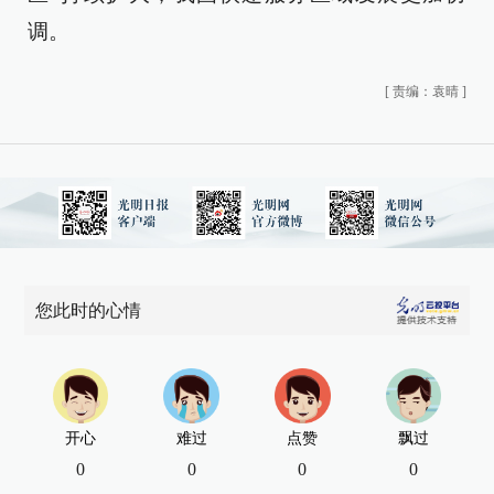
调。
[
责编：袁晴
]
您此时的心情
开心
难过
点赞
飘过
0
0
0
0