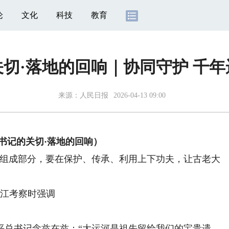
论
文化
科技
教育
切·落地的回响｜协同守护 千
来源：
人民日报
2026-04-13 09:00
书记的关切·落地的回响）
组成部分，要在保护、传承、利用上下功夫，让古老大
浙江考察时强调
。
总书记念兹在兹：“大运河是祖先留给我们的宝贵遗