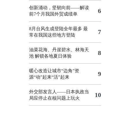
创新涌动，坚韧向前——解读
6
前7个月我国外贸成绩单
8月台风生成登陆全年最多 最
7
常在我国这些地方登陆
油菜花海、丹崖碧水、林海天
8
池 解锁各地夏日体验
暖心改造让城市“边角”资
9
源“动”起来“活”起来
外交部发言人——日本执政当
10
局应停止在核问题上玩火