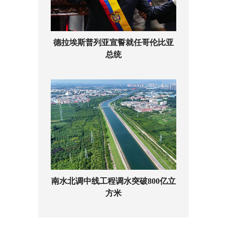
德拉埃斯普列亚宣誓就任哥伦比亚
总统
南水北调中线工程调水突破800亿立
方米