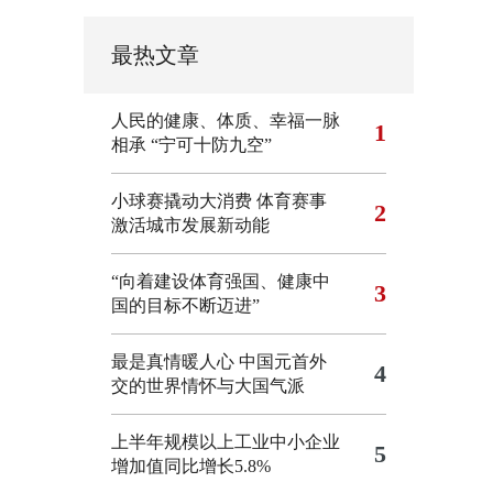
最热文章
人民的健康、体质、幸福一脉
1
相承
“宁可十防九空”
小球赛撬动大消费 体育赛事
2
激活城市发展新动能
“向着建设体育强国、健康中
3
国的目标不断迈进”
最是真情暖人心 中国元首外
4
交的世界情怀与大国气派
上半年规模以上工业中小企业
5
增加值同比增长5.8%