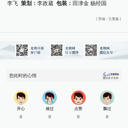
李飞
策划：
李政葳
包装：
田津金 杨经国
[
责编：孔繁鑫
]
您此时的心情
开心
难过
点赞
飘过
0
0
0
0