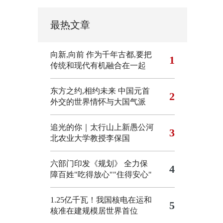
最热文章
向新,向前
作为千年古都,要把
1
传统和现代有机融合在一起
东方之约,相约未来 中国元首
2
外交的世界情怀与大国气派
追光的你｜太行山上新愚公河
3
北农业大学教授李保国
六部门印发《规划》 全力保
4
障百姓"吃得放心""住得安心"
1.25亿千瓦！我国核电在运和
5
核准在建规模居世界首位