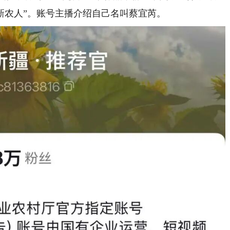
后’新农人”。账号主播介绍自己名叫蔡宜芮。