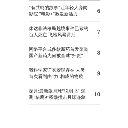
"有共鸣的故事"让年轻人奔向
6
影院
"电影+"激发新活力
休达非法移民越境事件已致约
7
百人死亡
飞地风暴背后
网络平台成多款新药首发渠道
8
国产新药为何被全球"扫货"
我科学家证实胶球存在 人类
9
首次看到由“力”构成的物质
探月:最新版月球"说明书"
观
10
测"猎鹰9"残骸撞击月球迹象