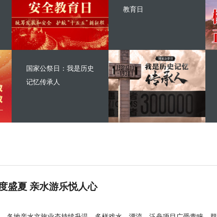
教育日
国家公祭日：我是历史
记忆传承人
度盛夏 亲水游乐悦人心
，各地亲水文旅业态持续升温，多样戏水、漂流、泛舟项目广受青睐，群