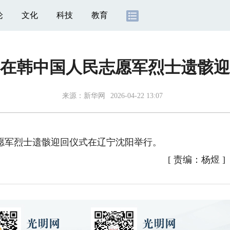
论
文化
科技
教育
在韩中国人民志愿军烈士遗骸迎
来源：
新华网
2026-04-22 13:07
军烈士遗骸迎回仪式在辽宁沈阳举行。
[
责编：杨煜
]