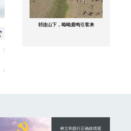
祁连山下，呦呦鹿鸣引客来
树立和践行正确政绩观