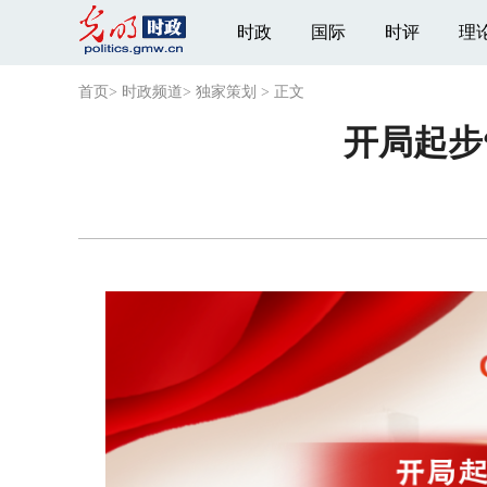
时政
国际
时评
理
首页
>
时政频道
>
独家策划
>
正文
开局起步