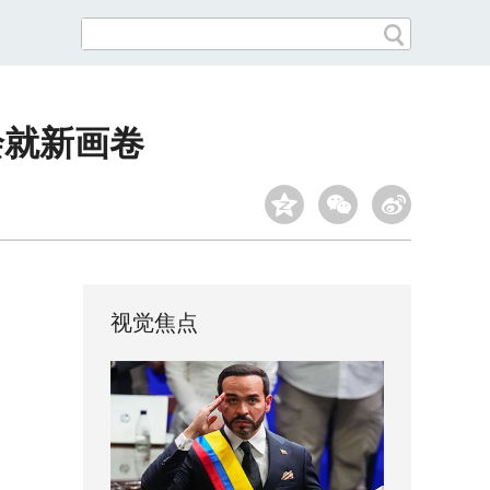
绘就新画卷
视觉焦点