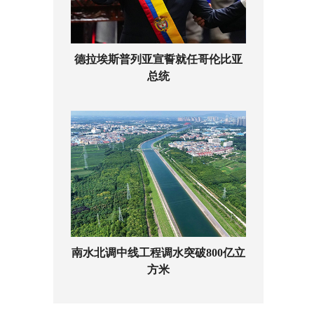
德拉埃斯普列亚宣誓就任哥伦比亚
总统
南水北调中线工程调水突破800亿立
方米