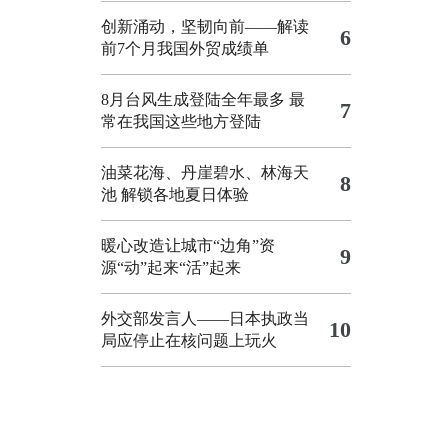
创新涌动，坚韧向前——解读
6
前7个月我国外贸成绩单
8月台风生成登陆全年最多 最
7
常在我国这些地方登陆
油菜花海、丹崖碧水、林海天
8
池 解锁各地夏日体验
暖心改造让城市“边角”资
9
源“动”起来“活”起来
外交部发言人——日本执政当
10
局应停止在核问题上玩火