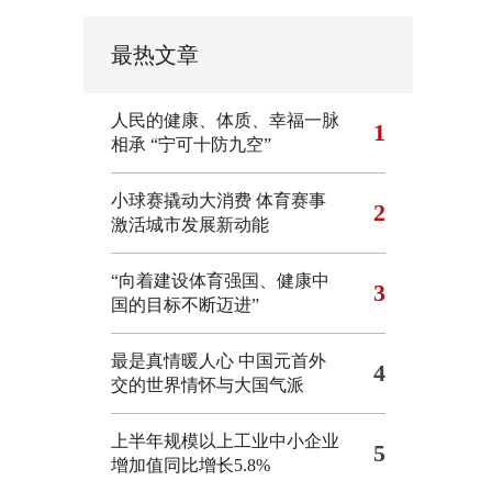
最热文章
人民的健康、体质、幸福一脉
1
相承
“宁可十防九空”
小球赛撬动大消费 体育赛事
2
激活城市发展新动能
“向着建设体育强国、健康中
3
国的目标不断迈进”
最是真情暖人心 中国元首外
4
交的世界情怀与大国气派
上半年规模以上工业中小企业
5
增加值同比增长5.8%