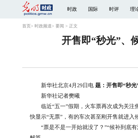
时政
国际
时评
理
首页
>
时政频道
>
要闻
>
正文
开售即“秒光”、
新华社北京4月29日电
题：开售即“秒光
新华社记者樊曦
临近“五一”假期，火车票再次成为关注焦
快显示“无票”，有的车次甚至刚开售就进入
“票是不是一开始就没了？”“候补到底有没有
解答。