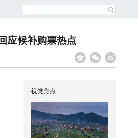
6回应候补购票热点
视觉焦点