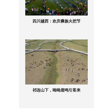
四川越西：欢庆彝族火把节
祁连山下，呦呦鹿鸣引客来