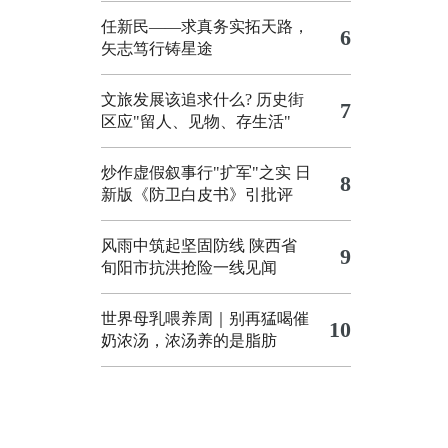
任新民——求真务实拓天路，
6
矢志笃行铸星途
文旅发展该追求什么?
历史街
7
区应"留人、见物、存生活"
炒作虚假叙事行"扩军"之实
日
8
新版《防卫白皮书》引批评
风雨中筑起坚固防线 陕西省
9
旬阳市抗洪抢险一线见闻
世界母乳喂养周｜别再猛喝催
10
奶浓汤，浓汤养的是脂肪