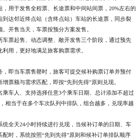
，用于发售全程票、长途票和中间站间票，20%左右的
站到达邻近终点站（含终点站）车站的长途票，同步裂
额。开售当天，车票按预分方案发售。
车票起售、动态调整、敞开发售三个阶段，通过预先
化利用，更好地满足旅客购票需求。
，即当车票售罄时，旅客可提交候补购票订单并预付
增票额与需求匹配，即按“先到先得”原则兑现。
乘车人、支持选择任意3个乘车日期、总计添加不超过
组合，相当于在多个车次队列中排队，组合越多，兑现率越
全天24小时持续进行兑现，当候补订单的日期、车
匹配时，系统按照“先到先得”原则和候补订单排队顺序