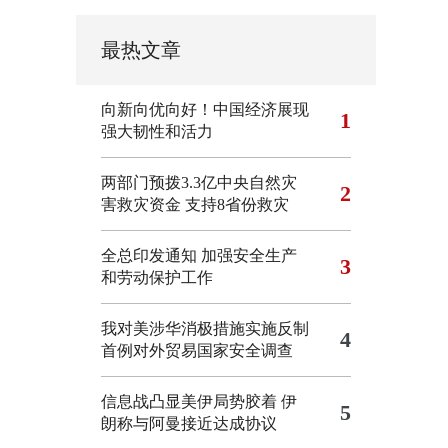
最热文章
向新向优向好！中国经济展现
1
强大韧性和活力
两部门预拨3.3亿中央自然灾
2
害救灾资金 支持8省份救灾
全总印发通知 加强安全生产
3
和劳动保护工作
我对美涉华消极措施实施反制
4
首例对外贸易国家安全调查
信息战凸显美伊局势胶着
伊
5
朗称与阿曼接近达成协议