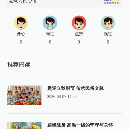
您此时的心情
开心
难过
点赞
飘过
0
0
0
0
推荐阅读
趣迎立秋时节 传承民俗文脉
2026-08-07 14:28
迎峰战暑 高温一线的坚守与关怀