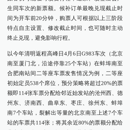
生同车次的新票额。候补订单最晚兑现截止时
间为开车前20分钟，购票人可根据以上三阶段
特点自主设置、修改截止时间，也可随时主动
终止兑现，避免影响行程。
以今年清明返程高峰日4月6日G983车次（北京
南至厦门北，沿途停靠25个车站）在蚌埠南至
合肥南站间二等座车票发售情况为例，二等座
初始定员538个席位，预分策略将超过20%的票
额即114张车票分配给邻近始发站的沧州西、德
州东、济南西、曲阜东、枣庄、徐州东、蚌埠
南7个车站，裂解出等量的北京南至上述7个车
站的车票共114张；将其余近80%的票额分配给