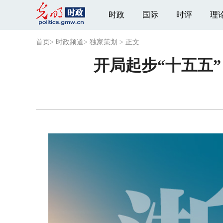
时政
国际
时评
理
首页
>
时政频道
>
独家策划
>
正文
开局起步“十五五