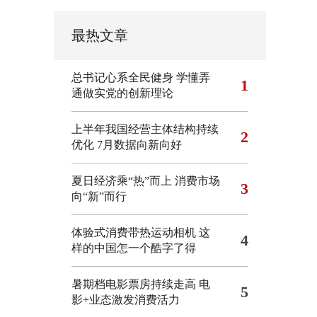
最热文章
总书记心系全民健身
学懂弄
1
通做实党的创新理论
上半年我国经营主体结构持续
2
优化
7月数据向新向好
夏日经济乘“热”而上 消费市场
3
向“新”而行
体验式消费带热运动相机
这
4
样的中国怎一个酷字了得
暑期档电影票房持续走高 电
5
影+业态激发消费活力