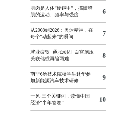
肌肉是人体“硬铠甲”，搞懂增
6
肌的运动、频率与强度
从2008到2026：奥运精神，在
7
每个“动起来”的瞬间
就业疲软+通胀顽固+白宫施压
8
美联储或再陷两难
南非6所技术院校学生赴华参
9
加新能源汽车技术研修
一见·三个关键词，读懂中国
10
经济“半年答卷”